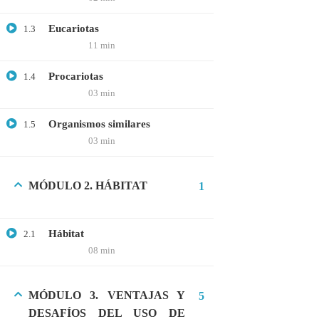
GRATIS
Eucariotas
1.3
MEDICINA
11 min
MICROBIOLOGÍA
Procariotas
1.4
PROTEÓMICA
03 min
Organismos similares
1.5
ÚLTIMOS CURSOS
03 min
Curso: Células madre en terapia celular
MÓDULO 2. HÁBITAT
1
$20.00
$10.00
Hábitat
2.1
08 min
Webinar: Introducción a las Microalgas
$25.00
$10.00
MÓDULO 3. VENTAJAS Y
5
DESAFÍOS DEL USO DE