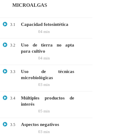
MICROALGAS
Webinar: Introducción a la Ingeniería
Genética Directa e Inversa
$10.00
Capacidad fotosintética
3.1
04 min
Uso de tierra no apta
3.2
para cultivo
04 min
Uso de técnicas
3.3
microbiológicas
03 min
Múltiples productos de
3.4
interés
+51901763623
05 min
info@cognitaconecta.com
Aspectos negativos
3.5
03 min