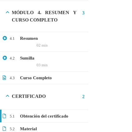
MÓDULO 4. RESUMEN Y
3
CURSO COMPLETO
CATEGORIAS
Bioinformática
Resumen
4.1
02 min
Biología Molecular
Bioquímica
Sumilla
4.2
03 min
Biotecnología
Curso Completo
4.3
Ciencias Ambientales
Especialización
CERTIFICADO
2
General
Genética
Obtención del certificado
5.1
Gratis
Material
5.2
Medicina