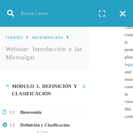
Inicio
Todos los cursos
Biología Molecular
Webinar: Introducción a las Microalgas
This
cont
COURSES
MICROBIOLOGÍA
is
Webinar: Introducción a las
prot
Microalgas
TODOS LOS CURSOS
plea
logi
BIOINFORMÁTICA
and
BIOLOGÍA MOLECULAR
enro
MÓDULO 1. DEFINICIÓN Y
BIOQUÍMICA
5
cour
CLASIFICACIÓN
to
BIOTECNOLOGÍA
vie
CIENCIAS AMBIENTALES
this
Bienvenida
1.1
ESPECIALIZACIÓN
cont
GENERAL
Definición y Clasificación
1.2
GENÉTICA
02 min