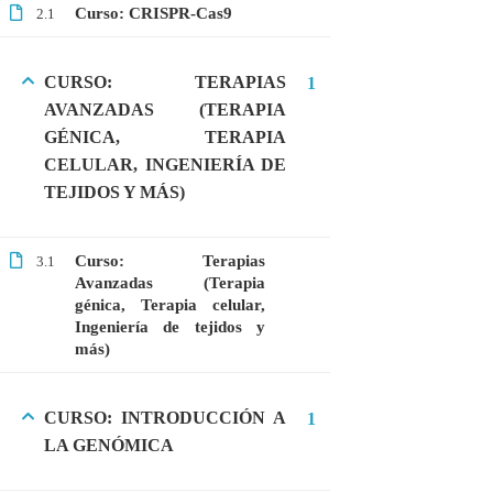
Curso: CRISPR-Cas9
2.1
MEDICINA
MICROBIOLOGÍA
CURSO: TERAPIAS
1
PROTEÓMICA
AVANZADAS (TERAPIA
GÉNICA, TERAPIA
CELULAR, INGENIERÍA DE
ÚLTIMOS CURSOS
TEJIDOS Y MÁS)
Curso: Células madre en terapia celular
Curso: Terapias
3.1
$20.00
$10.00
Avanzadas (Terapia
génica, Terapia celular,
Ingeniería de tejidos y
más)
Webinar: Introducción a las Microalgas
$25.00
$10.00
CURSO: INTRODUCCIÓN A
1
LA GENÓMICA
Webinar: Introducción a la Ingeniería