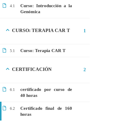
Curso: Introducción a la
Genética Directa e Inversa
4.1
Genómica
$10.00
CURSO: TERAPIA CAR T
1
Curso: Terapia CAR T
5.1
CERTIFICACIÓN
2
certificado por curso de
6.1
40 horas
+51901763623
Certificado final de 160
6.2
info@cognitaconecta.com
horas