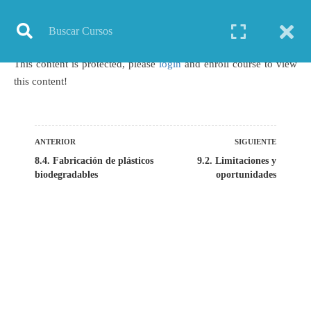
Inicio
Todos los cursos
Biotecnología
Curso: Biorremediación Aplicada en Ambientes Acuáticos y Aguas Residuales
This content is protected, please
login
and enroll course to view
this content!
ANTERIOR
SIGUIENTE
TODOS LOS CURSOS
8.4. Fabricación de plásticos
9.2. Limitaciones y
biodegradables
oportunidades
BIOINFORMÁTICA
BIOLOGÍA MOLECULAR
BIOQUÍMICA
BIOTECNOLOGÍA
CIENCIAS AMBIENTALES
ESPECIALIZACIÓN
GENERAL