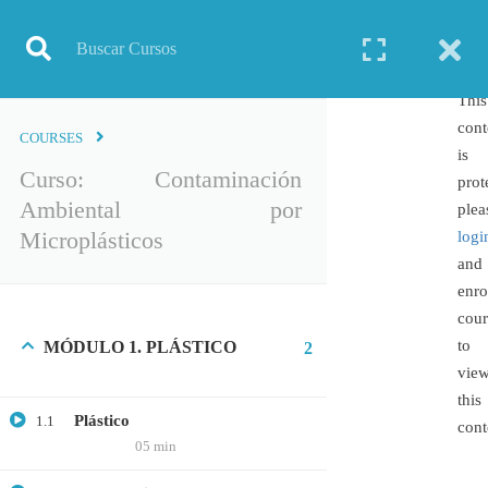
Inicio
Todos los cursos
Curso: Contaminación Ambiental por Microplásticos
This
cont
COURSES
is
Curso: Contaminación
prot
Ambiental por
TODOS LOS CURSOS
plea
Microplásticos
logi
BIOINFORMÁTICA
and
BIOLOGÍA MOLECULAR
enro
BIOQUÍMICA
cour
to
MÓDULO 1. PLÁSTICO
2
BIOTECNOLOGÍA
vie
CIENCIAS AMBIENTALES
this
ESPECIALIZACIÓN
Plástico
1.1
cont
05 min
GENERAL
GENÉTICA