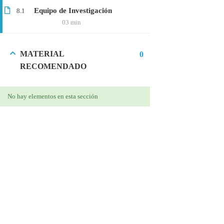
Equipo de Investigación
8.1
Microbiología
03 min
Proteómica
MATERIAL
0
COMPANY
RECOMENDADO
Nosotros
No hay elementos en esta sección
Blog
Contáctanos
LINKS
Cursos
FAQs
Términos y Condiciones
Libro de reclamaciones