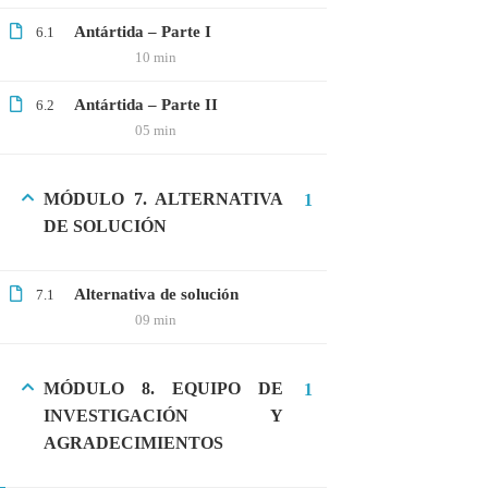
Antártida – Parte I
6.1
10 min
CATEGORIAS
Antártida – Parte II
6.2
05 min
Bioinformática
Biología Molecular
MÓDULO 7. ALTERNATIVA
1
Bioquímica
DE SOLUCIÓN
Biotecnología
Ciencias Ambientales
Alternativa de solución
7.1
09 min
Especialización
General
MÓDULO 8. EQUIPO DE
1
Genética
INVESTIGACIÓN Y
AGRADECIMIENTOS
Gratis
Medicina