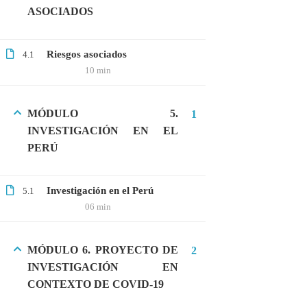
ASOCIADOS
Webinar: Introducción a la Ingeniería
Genética Directa e Inversa
$10.00
Riesgos asociados
4.1
10 min
MÓDULO 5.
1
INVESTIGACIÓN EN EL
PERÚ
Investigación en el Perú
5.1
06 min
+51901763623
MÓDULO 6. PROYECTO DE
2
INVESTIGACIÓN EN
info@cognitaconecta.com
CONTEXTO DE COVID-19