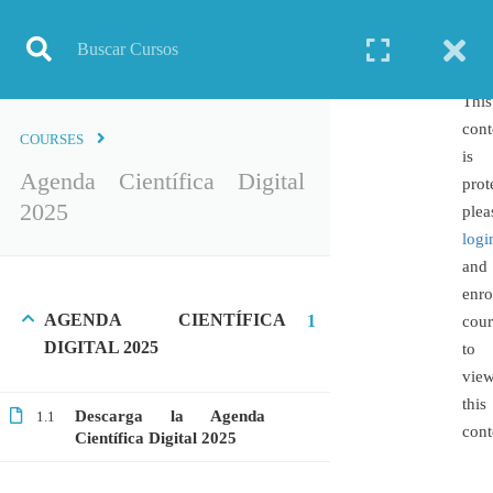
Inicio
Todos los cursos
Agenda Científica Digital 2025
This
cont
COURSES
is
Agenda Científica Digital
TODOS LOS CURSOS
prot
2025
plea
BIOINFORMÁTICA
logi
BIOLOGÍA MOLECULAR
and
BIOQUÍMICA
enro
AGENDA CIENTÍFICA
1
cour
BIOTECNOLOGÍA
DIGITAL 2025
to
CIENCIAS AMBIENTALES
vie
ESPECIALIZACIÓN
this
Descarga la Agenda
1.1
GENERAL
cont
Científica Digital 2025
GENÉTICA
GRATIS