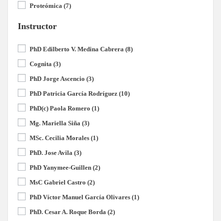
Proteómica
(7)
Instructor
PhD Edilberto V. Medina Cabrera
(8)
Cognita
(3)
PhD Jorge Ascencio
(3)
PhD Patricia García Rodríguez
(10)
PhD(c) Paola Romero
(1)
Mg. Mariella Siña
(3)
MSc. Cecilia Morales
(1)
PhD. Jose Avila
(3)
PhD Yanymee-Guillen
(2)
MsC Gabriel Castro
(2)
PhD Víctor Manuel García Olivares
(1)
PhD. Cesar A. Roque Borda
(2)