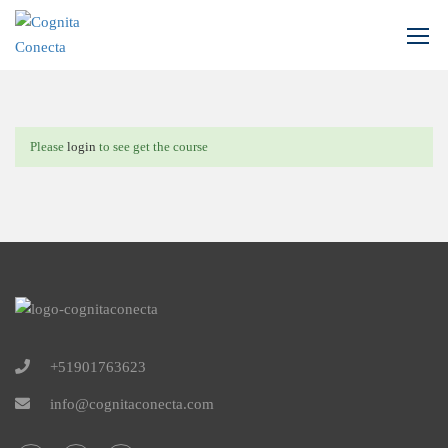
Inicio
Perfil
Please
login
to see get the course
+51901763623
info@cognitaconecta.com