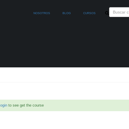
NOSOTROS
BLOG
CURSOS
login
to see get the course