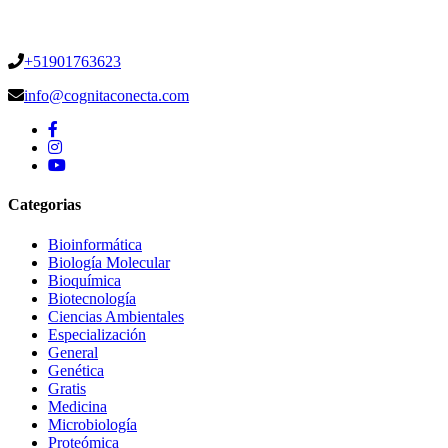
+51901763623
info@cognitaconecta.com
Categorias
Bioinformática
Biología Molecular
Bioquímica
Biotecnología
Ciencias Ambientales
Especialización
General
Genética
Gratis
Medicina
Microbiología
Proteómica