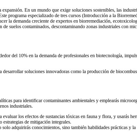
a expansión. En un mundo que exige soluciones sostenibles, las industri
Este programa especializado de tres cursos (Introducción a la Biorrem
facer la demanda creciente de expertos en biorremediación, ecotoxicolog
ón de suelos contaminados, descontaminando zonas industriales con mic
dedor del 10% en la demanda de profesionales en biotecnología, impuls
desarrollar soluciones innovadoras como la producción de biocombustibl
íticas para identificar contaminantes ambientales y emplearás microor
enos industriales.
a evaluar los efectos de sustancias tóxicas en fauna y flora, y usarás h
 estrategias de mitigación integrales.
o solo adquirirás conocimientos, sino también habilidades prácticas y la 