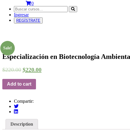
0
Ingresar
REGÍSTRATE
Courses
Sale!
Especialización en Biotecnología Ambienta
$
220.00
$
220.00
Add to cart
Compartir:
Description