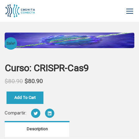
Sale!
Curso: CRISPR-Cas9
$
80.90
$
80.90
Add To Cart
Compartir:
Description