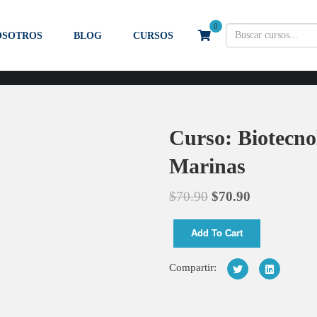
0
OSOTROS
BLOG
CURSOS
Curso: Biotecno
Marinas
$
70.90
$
70.90
Add To Cart
Compartir: