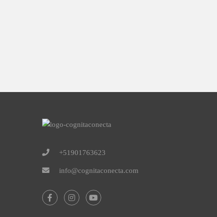
+51901763623
info@cognitaconecta.com