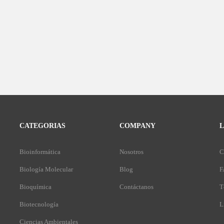
CATEGORIAS
COMPANY
L
Bioinformática
Nosotros
C
Biología Molecular
Blog
F
Bioquímica
Contáctanos
T
Biotecnología
L
Ciencias Ambientales