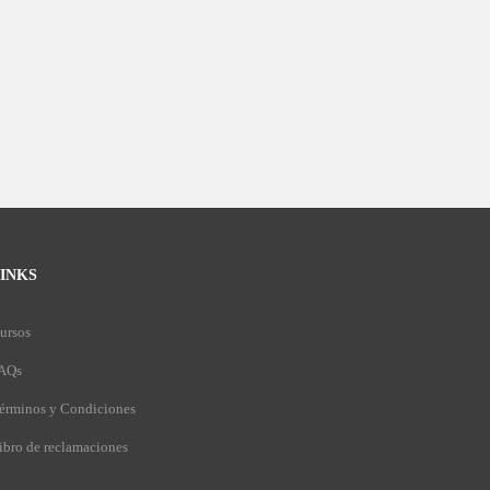
INKS
ursos
AQs
érminos y Condiciones
ibro de reclamaciones