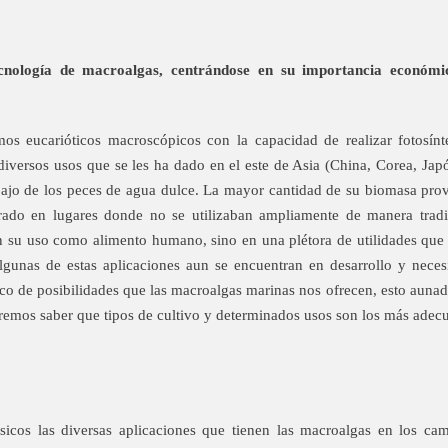
cnología de macroalgas, centrándose en su importancia económica,
s eucarióticos macroscópicos con la capacidad de realizar fotosínte
diversos usos que se les ha dado en el este de Asia (China, Corea, Ja
bajo de los peces de agua dulce. La mayor cantidad de su biomasa provi
lorado en lugares donde no se utilizaban ampliamente de manera trad
n su uso como alimento humano, sino en una plétora de utilidades que 
gunas de estas aplicaciones aun se encuentran en desarrollo y neces
 de posibilidades que las macroalgas marinas nos ofrecen, esto aunado a
remos saber que tipos de cultivo y determinados usos son los más adec
icos las diversas aplicaciones que tienen las macroalgas en los camp