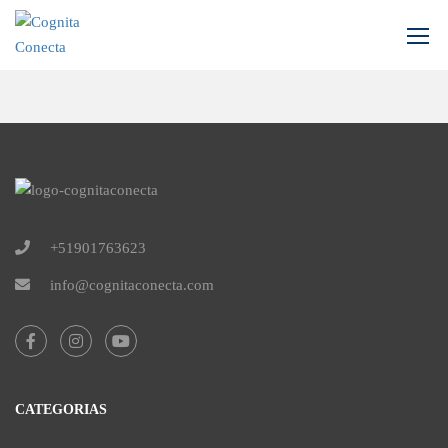
Inicio
LP Checkout
+51901763623
info@cognitaconecta.com
CATEGORIAS